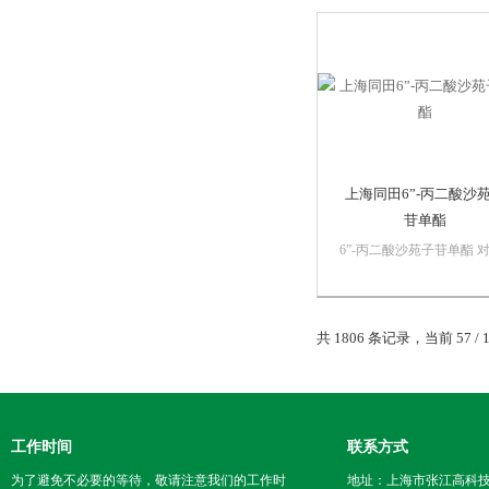
IsodemethylwedelolactonC
： 350681-33-3分子式：
C15H8O...
上海同田6”-丙二酸沙
苷单酯
6”-丙二酸沙苑子苷单酯 
品 标准品 中草药同田标准
业标准中文名称：6”-丙二
沙苑子苷单酯英文名：6’’
共 1806 条记录，当前 57 / 
malonate-complanatuside
式：C31H34O19分子量：7.
工作时间
联系方式
为了避免不必要的等待，敬请注意我们的工作时
地址：上海市张江高科技