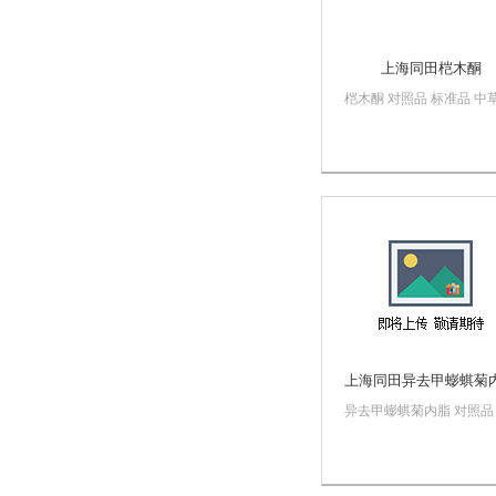
上海同田桤木酮
桤木酮 对照品 标准品 中
同田标准 行业标准中文名
称：桤木酮英文名：
AlnustoneCAS ： 33457-62
分子式：C19H8O分子量
262.34规格：10mg/支纯
≥98%用...
上海同田异去甲蟛蜞菊
异去甲蟛蜞菊内脂 对照品
准品 中草药同田标准 行
准中文名称：异去甲蟛蜞
脂英文名：