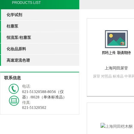
PRODUCTS LIST
化学试剂
柱塞泵
恒流泵/柱塞泵
化妆品原料
高速逆流色谱
上海同田尿苷
尿苷 对照品 标准品 中草药
联系信息
田标准 行业标准中文名称
电话:
尿苷英文名：UridineCAS
021-51320588-8056（仪
58-96-8 分子式：C9H12N
器）/8028（单体标准品）
分子量：244.21规格：10m
传真:
支纯度：≥98%用途：...
021-51320502