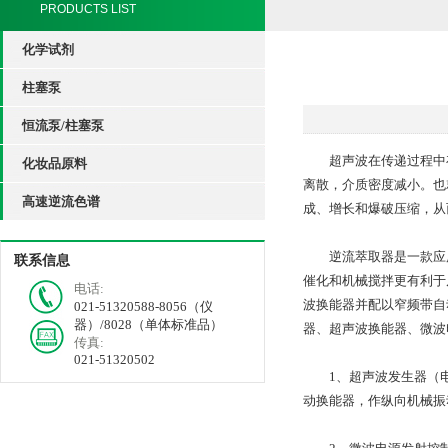
PRODUCTS LIST
化学试剂
柱塞泵
恒流泵/柱塞泵
超声波在传递过程中存
化妆品原料
离散，介质密度减小。也
高速逆流色谱
成、增长和爆破压缩，从
逆流萃取器是一款应用
联系信息
催化和机械搅拌更有利于
电话:
波换能器并配以窄频带自
021-51320588-8056（仪
器）/8028（单体标准品）
器、超声波换能器、微波
传真:
021-51320502
1、超声波发生器（电源）
动换能器，作纵向机械振