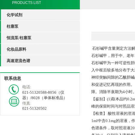
PRODUCTS LIST
化学试剂
柱塞泵
恒流泵/柱塞泵
石杉碱甲含量测定方法
化妆品原料
石杉碱甲，用于中、老年
高速逆流色谱
石杉碱甲为一种可逆性胆
入中枢后较多地分布于大
神经突触间隙的乙酰胆碱
联系信息
和促进记忆再现的作用。 
电话:
障。消除半衰期为4小时。
021-51320588-8056（仪
器）/8028（单体标准品）
【鉴别】(1)取本品约0
传真:
峰的保留时间与对照品溶
021-51320502
【检查】 酸性溶液的澄清度
1ml中含0.1mg的溶液
色谱条件，取对照溶液2