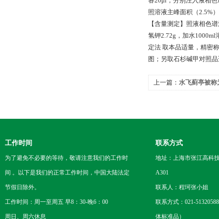
各20μl，分别注入液
照溶液主峰面积（2.5%）
【含量测定】照液相色谱法
氢钾2.72g，加水100
定法 取本品适量，精密称定
图；另取石杉碱甲对照品
上一篇：
水飞蓟亭被称
工作时间
联系方式
为了避免不必要的等待，敬请注意我们的工作时
地址：上海市张江高科技
间 。以下是我们的正常工作时间，中国大陆法定
A301
节假日除外。
联系人：程珂张小姐
工作时间：周一至周五 早8：30-晚6：00
联系方式：021-5132058
周日、周六休息
体标准品）