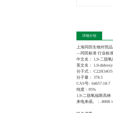
详细介绍
上海同田生物对照品
—
同田标准
行业标
中文名：
1,9-
二脱氧
英文名：
1,9-dideoxy
分子式：
C22H3
分子量：
378.5
CAS
号
:
64657-18-7
纯度：
9
5
%
1,9-
二脱氧福斯高林
来电来函。：
-8008 /