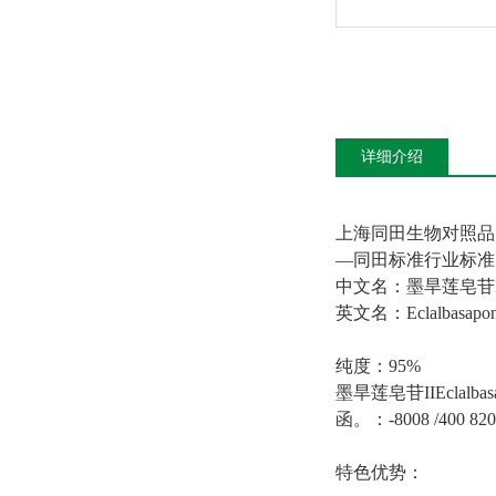
详细介绍
上海同田生物对照品
—
同田标准
行业标准
中文名：
墨旱莲皂苷I
英文名：
Eclalbasapon
纯度：
9
5
%
墨旱莲皂苷II
Eclalbas
函。：
-8008 /400 820
特色优势：