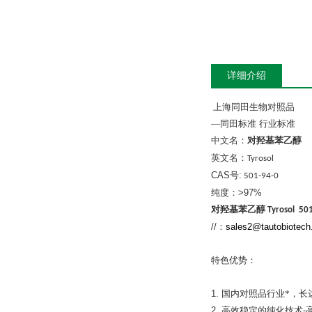
详细介绍
上海同田生物对照品
—
同田标准
行业标准
中文名：
对羟基苯乙醇
英文名：
Tyrosol
CAS
号
:
501-94-0
纯度：
>97%
对羟基苯乙醇
Tyrosol 50
//
：
sales2@tautobiotec
特色优势：
1.
国内对照品行业*，长
2.
高效稳定的纯化技术
-