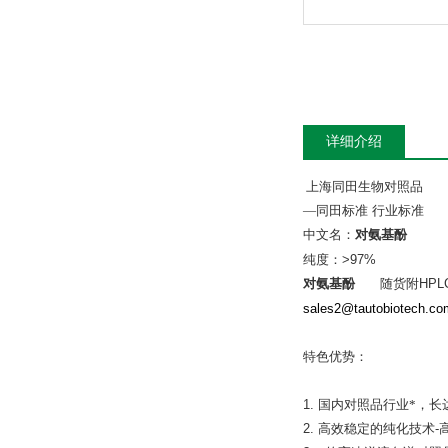
详细介绍
上海同田生物对照品
—
同田标准
行业标准
中文名：
对氨基酚
纯度：
>97%
对氨基酚
随货附
HPL
sales2@tautobiotech.co
特色优势：
1.
国内对照品行业*，长
2.
高效稳定的纯化技术
-