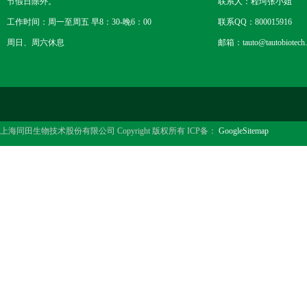
节假日除外。
联系人：程珂张小姐
工作时间：周一至周五 早8：30-晚6：00
联系QQ：800015916
周日、周六休息
邮箱：tauto@tautobiotech
上海同田生物技术股份有限公司 Copyright 版权所有 ICP备：
GoogleSitemap