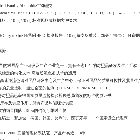
ical Family Alkaloids生物碱类
nical SMILES CCC1CN2CCC3（C2CC1C（=COC）C（=O）OC）C4=CC=CC=
格： 10mg/20mg 标准规格或根据客户要求
 Corynoxine 随货附HPLC检测报告，10mg每支标准装，部分可提供C、H 谱
优势：
 zui早的对照品专业研发及生产企业之一，拥有长达10年的对照品研发及生产经验
 高效稳定的纯化技术-高速逆流色谱技术的运用
 *的高速逆流色谱对照品研发中心及生产中心，保证对照品的质量可控性及批量生
严格的质量控制，通过全面的检测（1HNMR 13CNMR MS HPLC）
 部分对照品已获得国家质量监督检验检疫总局颁发的标准物质证书
 *的库存及供应体系，所有产品均能现货供应
 高效的销售团队，99%的咨询可即时回复
 已在瑞士、新加坡、泰国、韩国、比利时、西班牙等十一个国家设立代理商
 9001: 2000 质量管理体系认证，产品种类近500种