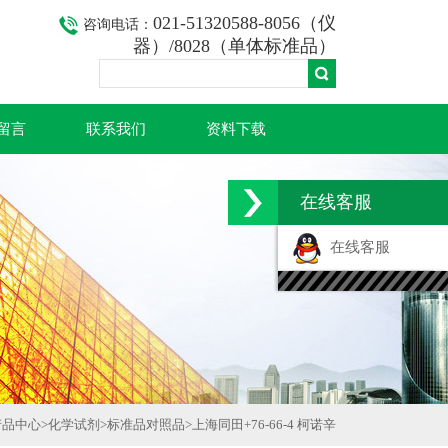
021-51320588-8056（仪
咨询电话：
器）/8028（单体标准品）
留言
联系我们
资料下载
在线客服
在线客服
产品中心
>
化学试剂
>
标准品对照品
>
上海同田+76-66-4 柯诺辛