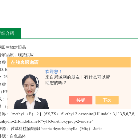
详细介绍
同田生物对照品
专家品质，现货供应
名称：柯诺辛
D: E-0272
欢迎您！
： 76-66-4
来自局域网的朋友！有什么可以帮
助您的吗？
：Corynoxine / Rhyncophylline
（HPLC） >94%
： C22H28N2O4
（g/mol） 384.46872
 "methyl （E）-2-[（6'S,7'S）-6'-ethyl-2-oxospiro[1H-indole-3,1'-3,5,6,7,8,
xahydro-2H-indolizine]-7'-yl]-3-methoxyprop-2-enoate"
： 茜草科植物钩藤Uncaria rhynchophylla（Miq）.Jacks.
外观：白色晶体