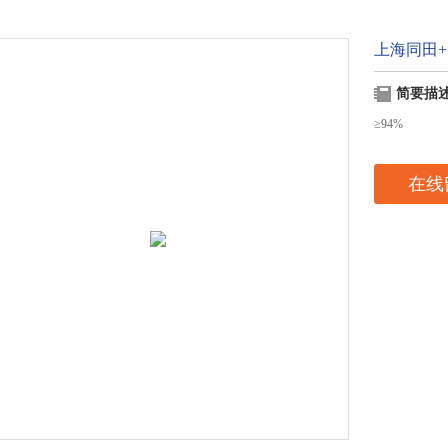
上海同田+7
简要描
≥94%
在线