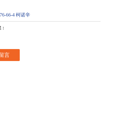
6-66-4 柯诺辛
述：
留言