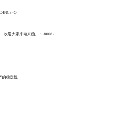
C4NC3=O
图，欢迎大家来电来函。：-8008 /
产的稳定性