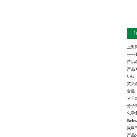
上海
——
产品
产品 I
CAS 
英文名称
含量 
分子式
分子量 
化学名称：
8a-he
提取来源
产品