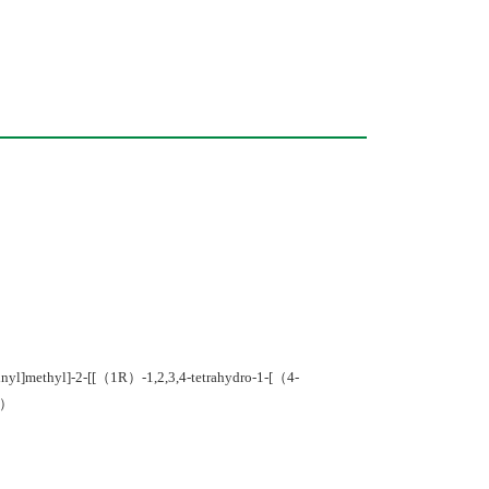
yl]methyl]-2-[[（1R）-1,2,3,4-tetrahydro-1-[（4-
I）