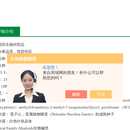
详细介绍
同田生物对照品
专家品质，现货供应
名称：莲心碱高氯酸盐
：Liensinine perchlorate
欢迎您！
: E-0443
来自局域网的朋友！有什么可以帮
助您的吗？
： 2385-63-9
（HPLC） >98%
 C37 H42 N2 O6 . x Cl H O4
 Phenol, 4-[[（1R）-1,2,3,4-tetrahydro-6,7-dimethoxy-2-methyl-1-isoquinolin
xyphenyl）methyl]-6-methoxy-2-methyl-7-isoquinolinyl]oxy]-, perchlorate （9C
源： 莲子心，莲属植物睡莲（Nelumbo Nucifera Gaertn）的成熟种子
外观：白色针状晶体
ical Family Alkaloids生物碱类