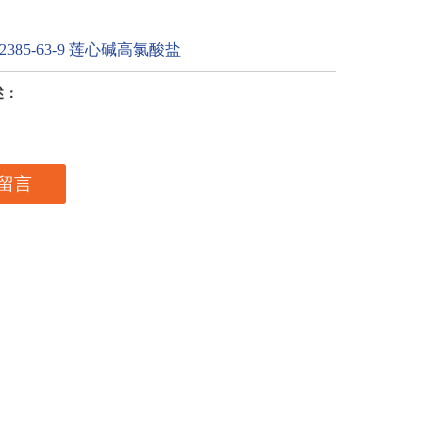
385-63-9 莲心碱高氯酸盐
述：
留言