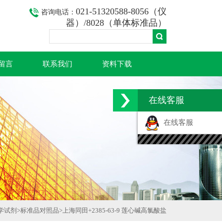
021-51320588-8056（仪
咨询电话：
器）/8028（单体标准品）
留言
联系我们
资料下载
在线客服
在线客服
学试剂
>
标准品对照品
>
上海同田+2385-63-9 莲心碱高氯酸盐