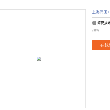
上海同田+2
简要描
≥98%
在线