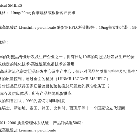
ical SMILES
格： 10mg/20mg 保准规格或根据客户要求
高氯酸盐 Liensinine perchlorafe 随货附HPLC检测报告，10mg每支标准
优势：
 zui早的对照品专业研发及生产企业之一，拥有长达10年的对照品研发及生产经验
 高效稳定的纯化技术-高速逆流色谱技术的运用
 *的高速逆流色谱对照品研发中心及生产中心，保证对照品的质量可控性及批量生
严格的质量控制，通过全面的检测（1HNMR 13CNMR MS HPLC）
 部分对照品已获得国家质量监督检验检疫总局颁发的标准物质证书
 *的库存及供应体系，所有产品均能现货供应
 高效的销售团队，99%的咨询可即时回复
 已在瑞士、新加坡、泰国、韩国、比利时、西班牙等十一个国家设立代理商
 9001: 2000 质量管理体系认证，产品种类近500种
氯酸盐 Liensinine perchlorafe