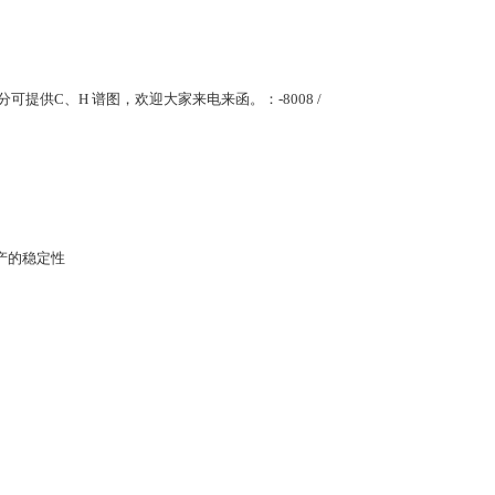
装，部分可提供C、H 谱图，欢迎大家来电来函。：-8008 /
产的稳定性