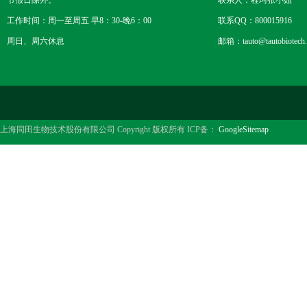
节假日除外。
联系人：程珂张小姐
工作时间：周一至周五 早8：30-晚6：00
联系QQ：800015916
周日、周六休息
邮箱：tauto@tautobiotech
上海同田生物技术股份有限公司 Copyright 版权所有 ICP备：
GoogleSitemap