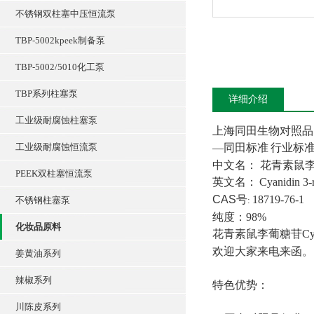
不锈钢双柱塞中压恒流泵
TBP-5002kpeek制备泵
TBP-5002/5010化工泵
TBP系列柱塞泵
详细介绍
工业级耐腐蚀柱塞泵
上海同田生物对照品
工业级耐腐蚀恒流泵
—
同田标准
行业标
中文名：
花青素鼠
PEEK双柱塞恒流泵
英文名：
Cyanidin 3-
CAS
号
18719-76-1
不锈钢柱塞泵
:
纯度：
9
8
%
化妆品原料
花青素鼠李葡糖苷Cyanidin 
欢迎大家来电来函。
姜黄油系列
辣椒系列
特色优势：
川陈皮系列