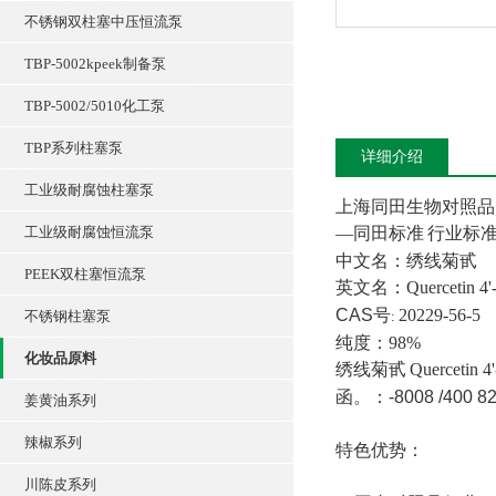
不锈钢双柱塞中压恒流泵
TBP-5002kpeek制备泵
TBP-5002/5010化工泵
TBP系列柱塞泵
详细介绍
工业级耐腐蚀柱塞泵
上海同田生物对照品
工业级耐腐蚀恒流泵
—
同田标准
行业标
中文名：
绣线菊甙
PEEK双柱塞恒流泵
英文名：
Quercetin 4'
CAS
号
20229-56-5
不锈钢柱塞泵
:
纯度：
98%
化妆品原料
绣线菊甙
Quercetin 4'
函。：
-8008 /400 82
姜黄油系列
辣椒系列
特色优势：
川陈皮系列