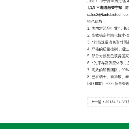
用途： 用于含量测定/鉴
1,3,5-
三咖啡酰奎宁酸
随
sales2@tautobiotech.co
特色优势：
1.
国内对照品行业*，长
2.
高效稳定的纯化技术
-
3.
*的高速逆流色谱对照
4.
严格的质量控制，通过
5.
部分对照品已获得国家
6.
*的库存及供应体系，
7.
高效的销售团队，
99%
8.
已在瑞士、新加坡、泰
ISO 9001: 2000
质量管
上一篇：
80154-34-