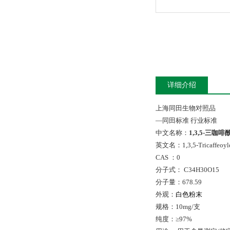
详细介绍
上海同田生物对照品
—
同田标准
行业标准
中文名称：
1,3,5-
三咖啡
英文名：
1,3,5-Tricaffeoyl
CAS
：
0
分子式：
C34H30O15
分子量：
678.59
外观：
白色粉末
规格：
10mg/
支
纯度：≥
97%