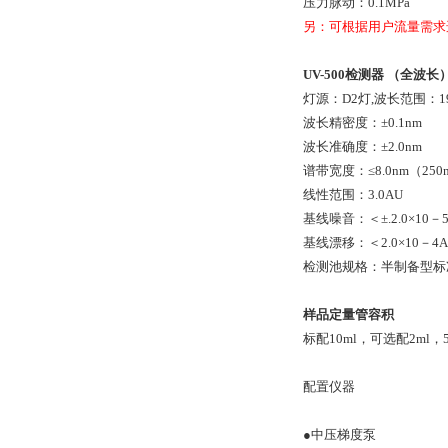
压力脉动：0.1MPa
另：可根据用户流量需求选择
UV-500检测器 （全波长
灯源：D2灯,波长范围：19
波长精密度：±0.1nm
波长准确度：±2.0nm
谱带宽度：≤8.0nm（25
线性范围：3.0AU
基线噪音：＜±.2.0×10－
基线漂移：＜2.0×10－4A
检测池规格：半制备型标准（
样品定量管容积
标配10ml，可选配2ml，5
配置仪器
●中压梯度泵