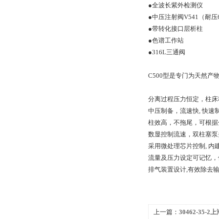
●全波长紫外检测仪
●中压注射阀V541（耐压6
●带转化接口层析柱
●色谱工作站
●316L三通阀
C500型是专门为天然
分离过程压力恒定，柱床稳
中压制备，流速快, 快速
柱效高，不拖尾，可根据
数显控制流速，双柱塞泵
采用微处理芯片控制, 
流量及压力设定可记忆，
排气装置设计,有效除去
上一篇：
30462-35-2