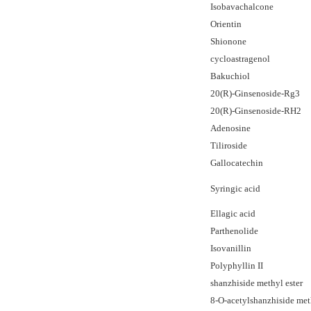
Isobavachalcone
Orientin
Shionone
cycloastragenol
Bakuchiol
20(R)-Ginsenoside-Rg3
20(R)-Ginsenoside-RH2
Adenosine
Tiliroside
Gallocatechin
Syringic acid
Ellagic acid
Parthenolide
Isovanillin
Polyphyllin II
shanzhiside methyl ester
8-O-acetylshanzhiside met