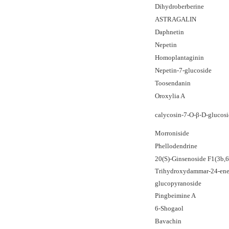
Dihydroberberine
ASTRAGALIN
Daphnetin
Nepetin
Homoplantaginin
Nepetin-7-glucoside
Toosendanin
Oroxylia A
calycosin-7-O-β-D-glucos
Morroniside
Phellodendrine
20(S)-Ginsenoside F1(3b,6
Trihydroxydammar-24-ene-
glucopyranoside
Pingbeimine A
6-Shogaol
Bavachin