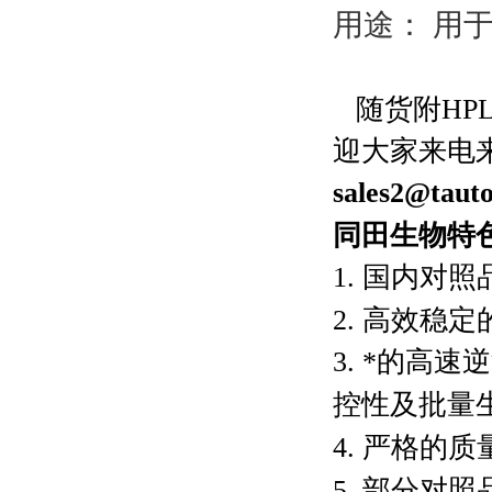
用途： 用
随货附
HP
迎大家来电
sales2@taut
同田生物
特
1.
国内对照
2.
高效稳定
3.
*的高速
控性及批量
4.
严格的质
5.
部分对照