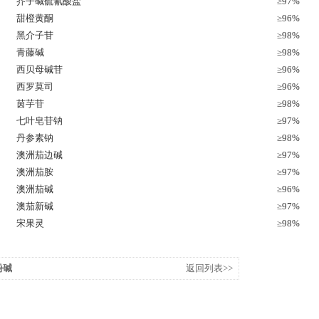
芥子碱硫氰酸盐
≥97%
甜橙黄酮
≥96%
黑介子苷
≥98%
青藤碱
≥98%
西贝母碱苷
≥96%
西罗莫司
≥96%
茵芋苷
≥98%
七叶皂苷钠
≥97%
丹参素钠
≥98%
澳洲茄边碱
≥97%
澳洲茄胺
≥97%
澳洲茄碱
≥96%
澳茄新碱
≥97%
宋果灵
≥98%
酚碱
返回列表>>