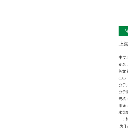
上
中文
别名
英文名：
CAS 
分子式
分子量
规格：
用途
水苏
：
为什