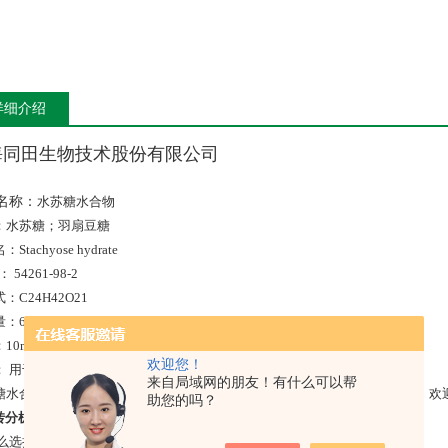
详细介绍
海同田生物技术股份有限公司
名称：
水苏糖水合物
：水苏糖；羽扇豆糖
Stachyose hydrate
： 54261-98-2
：C24H42O21
：666.58
10mg/20mg/50mg等
欢迎您！
： 用于含量测定/鉴定/药理实验等。
来自局域网的朋友！有什么可以帮
糖水合物随货附HPLC检测报告，10mg每支标准装，部分可提供C、H 谱图，
助您的吗？
转分机
8035
或
8028
或
8026/400 820 3059 //
：
sales2@tautobiotech.com
么选择同田？