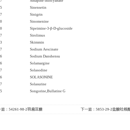
57
Sinapine thiocyanate
95
Sinensetin
77
Sinigrin
20
Sinomenine
30
Sipeimine-3-β-D-glucoside
57
Sirolimus
63
Skimmin
37
Sodium Aescinate
06
Sodium Danshensu
06
Solamargine
57
Solasodine
56
SOLASONINE
07
Solasurine
35
Songorine,Bullatine G
一篇：
54261-98-2羽扇豆糖
下一篇：
5853-29-2盐酸吐根