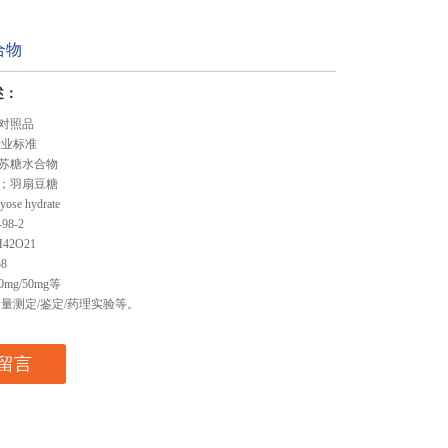
合物
述：
对照品
行业标准
苏糖水合物
；羽扇豆糖
se hydrate
98-2
42O21
8
0mg/50mg等
含量测定/鉴定/药理实验等。
留言