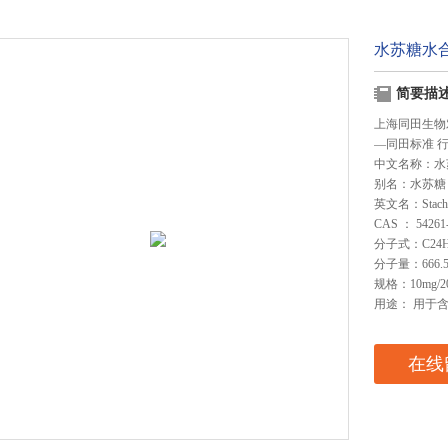
水苏糖水
简要描
上海同田生物
—同田标准 
中文名称：水
别名：水苏糖
英文名：Stachyo
CAS ： 54261-
分子式：C24H
分子量：666.5
规格：10mg/2
用途： 用于
在线