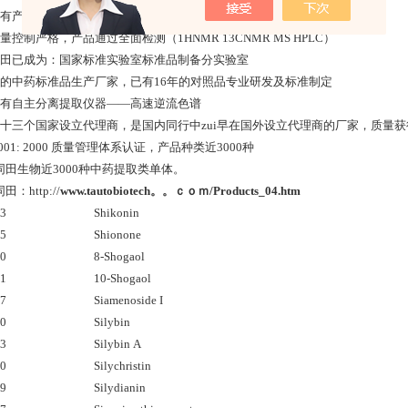
所有产品均能现货供应，具有*的库存及供应体系
量控制严格，产品通过全面检测（1HNMR 13CNMR MS HPLC）
同田已成为：国家标准实验室标准品制备分实验室
久的中药标准品生产厂家，已有16年的对照品专业研发及标准制定
具有自主分离提取仪器——高速逆流色谱
在十三个国家设立代理商，是国内同行中zui早在国外设立代理商的厂家，质量
 9001: 2000 质量管理体系认证，产品种类近3000种
同田生物近3000种中药提取类单体。
：http://
www.tautobiotech。。ｃｏｍ/Products_04.htm
03
Shikonin
45
Shionone
80
8-Shogaol
81
10-Shogaol
17
Siamenoside I
60
Silybin
83
Silybin A
90
Silychristin
89
Silydianin