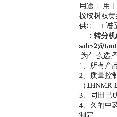
用途： 用
橡胶树双黄
供C、H 
：
转分机
sales2@taut
为什么选择
1、所有产
2、质量控
（1HNMR 
3、同田已
4、久的中
制定