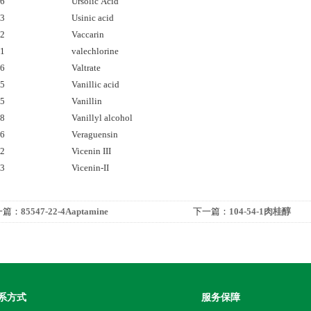
76
Ursolic Acid
93
Usinic acid
92
Vaccarin
41
valechlorine
46
Valtrate
05
Vanillic acid
05
Vanillin
18
Vanillyl alcohol
26
Veraguensin
82
Vicenin III
83
Vicenin-II
一篇：
85547-22-4Aaptamine
下一篇：
104-54-1肉桂醇
系方式
服务保障