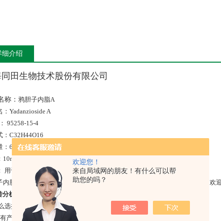
详细介绍
海同田生物技术股份有限公司
名称：
鸦胆子内脂A
Yadanzioside A
： 95258-15-4
：C32H44O16
：684.263
10mg/20mg/50mg等
欢迎您！
： 用于含量测定/鉴定/药理实验等。
来自局域网的朋友！有什么可以帮
助您的吗？
子内脂A随货附HPLC检测报告，10mg每支标准装，部分可提供C、H 谱图，
转分机
8035
或
8028
或
8026/400 820 3059 //
：
sales2@tautobiotech.com
么选择同田？
所有产品均能现货供应，具有*的库存及供应体系