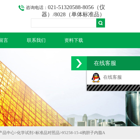
021-51320588-8056（仪
咨询电话：
器）/8028（单体标准品）
留言
联系我们
资料下载
在线客服
在线客服
产品中心
>
化学试剂
>
标准品对照品
>
95258-15-4鸦胆子内脂A