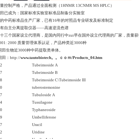
量控制严格，产品通过全面检测（1HNMR 13CNMR MS HPLC）
同田已成为：国家标准实验室标准品制备分实验室
久的中药标准品生产厂家，已有16年的对照品专业研发及标准制定
具有自主分离提取仪器——高速逆流色谱
在十三个国家设立代理商，是国内同行中zui早在国外设立代理商的厂家，质量
 9001: 2000 质量管理体系认证，产品种类近3000种
同田生物近3000种中药提取类单体。
：http://
www.tautobiotech。。ｃｏｍ/Products_04.htm
02
Tubeimoside A
37
Tubeimoside B
38
Tubeimoside C\Tubeimoside III
80
tuberostemonine
87
Tubuloside A
84
Tussilagone
00
Typhaneoside
89
Umbelliferone
67
Uracil
52
Uridine