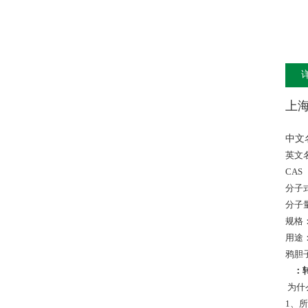
上
中文
英文名：
CAS 
分子式
分子量
规格：
用途
鸦胆
：
为什
1、