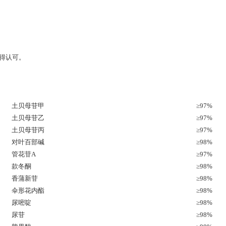
获得认可。
土贝母苷甲
≥97%
土贝母苷乙
≥97%
土贝母苷丙
≥97%
对叶百部碱
≥98%
管花苷A
≥97%
款冬酮
≥98%
香蒲新苷
≥98%
伞形花内酯
≥98%
尿嘧啶
≥98%
尿苷
≥98%