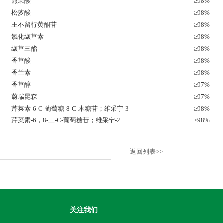
熊果酸
≥98%
松萝酸
≥98%
王不留行黄酮苷
≥98%
氯化缬草素
≥98%
缬草三酯
≥98%
香草酸
≥98%
香兰素
≥98%
香草醇
≥97%
蔚瑞昆森
≥97%
芹菜素-6-C-葡萄糖-8-C-木糖苷；维采宁-3
≥98%
芹菜素-6，8-二-C-葡萄糖苷；维采宁-2
≥98%
返回列表>>
关注我们