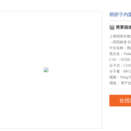
鸦胆子内
简要描
上海同田生物
—同田标准 
中文名称：鸦
英文名：Yadanz
CAS ：95258-
分子式：C32H
分子量：684.2
规格：10mg/2
用途： 用于
在线