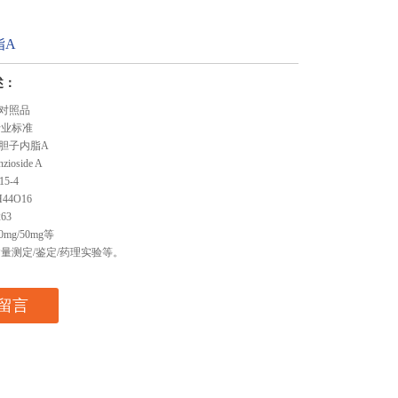
脂A
述：
对照品
行业标准
胆子内脂A
ioside A
15-4
44O16
63
0mg/50mg等
含量测定/鉴定/药理实验等。
留言