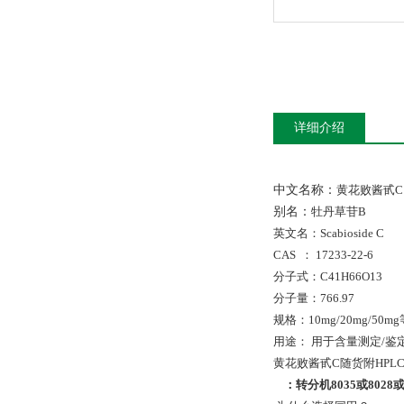
详细介绍
中文名称：
黄花败酱甙C
别名：
牡丹草苷B
英文名：Scabioside C
CAS ： 17233-22-6
分子式：C41H66O13
分子量：766.97
规格：10mg/20mg/50mg
用途： 用于含量测定/鉴
黄花败酱甙C随货附HPL
：
转分机
8035
或
8028