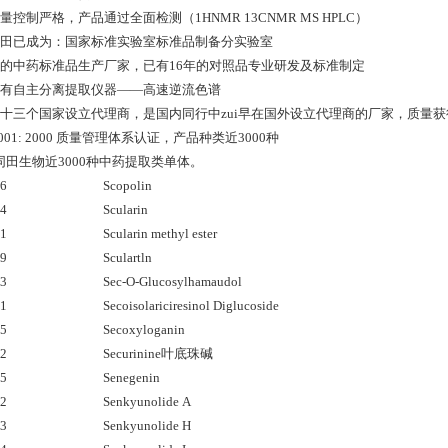
量控制严格，产品通过全面检测（1HNMR 13CNMR MS HPLC）
同田已成为：国家标准实验室标准品制备分实验室
久的中药标准品生产厂家，已有16年的对照品专业研发及标准制定
具有自主分离提取仪器——高速逆流色谱
在十三个国家设立代理商，是国内同行中zui早在国外设立代理商的厂家，质量
 9001: 2000 质量管理体系认证，产品种类近3000种
同田生物近3000种中药提取类单体。
56
Scopolin
54
Scularin
21
Scularin methyl ester
59
Sculartln
93
Sec-O-Glucosylhamaudol
91
Secoisolariciresinol Diglucoside
55
Secoxyloganin
82
Securinine叶底珠碱
25
Senegenin
22
Senkyunolide A
23
Senkyunolide H