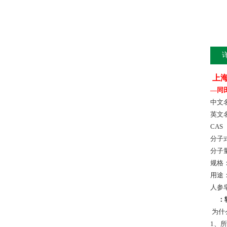
上
—同
中文
英文名：
CAS 
分子式
分子量
规格：
用途
人参
：
为什
1、