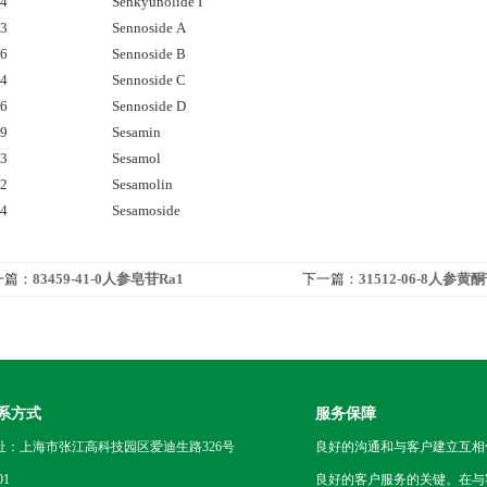
24
Senkyunolide I
03
Sennoside A
26
Sennoside B
74
Sennoside C
56
Sennoside D
29
Sesamin
23
Sesamol
32
Sesamolin
34
Sesamoside
一篇：
83459-41-0人参皂苷Ra1
下一篇：
31512-06-8人参黄
系方式
服务保障
址：上海市张江高科技园区爱迪生路326号
良好的沟通和与客户建立互相
01
良好的客户服务的关键。在与