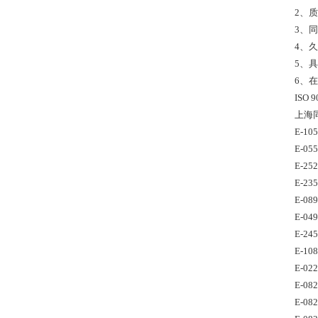
2、质
3、
4、
5、
6、
ISO
上海
E-10
E-05
E-25
E-23
E-08
E-04
E-24
E-10
E-02
E-08
E-08