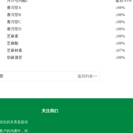
洋川芎内酯I
鉴别 95%
番泻苷A
≥98%
番泻苷B
≥98%
番泻苷C
≥98%
番泻苷D
≥98%
芝麻素
≥98%
芝麻酚
≥98%
芝麻林素
≥97%
胡麻属苷
≥98%
酮苷
返回列表>>
关注我们
信任的关系是提供
客户的沟通中，对