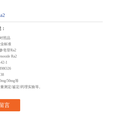
a2
述：
对照品
行业标准
参皂苷Ra2
oside Ra2
42-1
98O26
38
0mg/50mg等
含量测定/鉴定/药理实验等。
留言