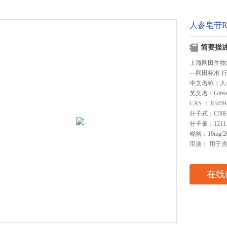
人参皂苷R
简要描
上海同田生物
—同田标准 
中文名称：人
英文名：Ginsen
CAS ： 83459-
分子式：C58H
分子量：1211.
规格：10mg/2
用途： 用于
在线