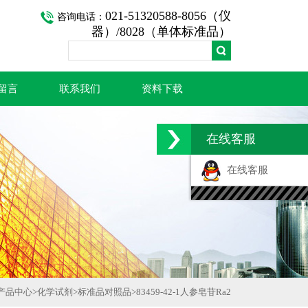
021-51320588-8056（仪
咨询电话：
器）/8028（单体标准品）
留言
联系我们
资料下载
在线客服
在线客服
产品中心
>
化学试剂
>
标准品对照品
>
83459-42-1人参皂苷Ra2