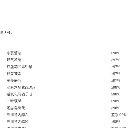
获得认可。
东莨菪苷
≥98%
野黄芩苷
≥97%
灯盏花乙素甲酯
≥97%
野黄芩素
≥97%
亥茅酚苷
≥97%
亚麻木酚素(SDG)
≥98%
断氧化马钱子苷
≥98%
一叶萩碱
≥98%
远志皂苷元
≥96%
洋川芎内酯A
鉴别 92%
洋川芎内酯H
≥98%