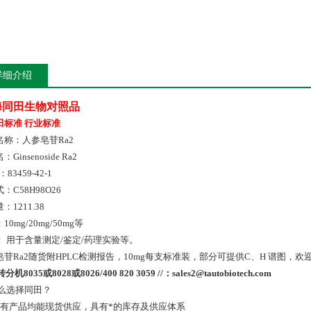
详细介绍
海同田生物对照品
田标准 行业标准
名称：人参皂苷Ra2
Ginsenoside Ra2
：83459-42-1
：C58H98O26
：1211.38
10mg/20mg/50mg等
： 用于含量测定/鉴定/药理实验等。
皂苷Ra2随货附HPLC检测报告，10mg每支标准装，部分可提供C、H 谱图，
转分机
8035
或
8028
或
8026/400 820 3059 //
：
sales2@tautobiotech.com
么选择同田？
所有产品均能现货供应，具有*的库存及供应体系