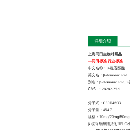
详细介绍
上海同田生物对照品
—同田标准 行业标准
中文名称：β-榄香酮酸
英文名：
β-demonic acid
别名：β-elemonic acid
CAS ：
28282-25-9
分子式：
C30H46O3
分子量：
454.7
规格：10mg/20mg/50m
β-榄香酮酸随货附HPL