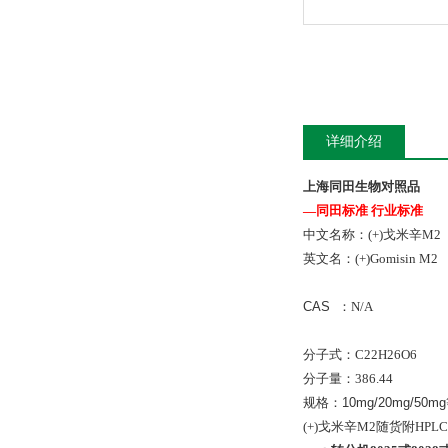
详细介绍
上海同田生物对照品
—同田标准 行业标准
中文名称：(+)戈米辛M2
英文名：
(+)Gomisin M2
CAS ：
N/A
分子式：
C22H26O6
分子量：
386.44
规格：10mg/20mg/50m
(+)戈米辛M2随货附H