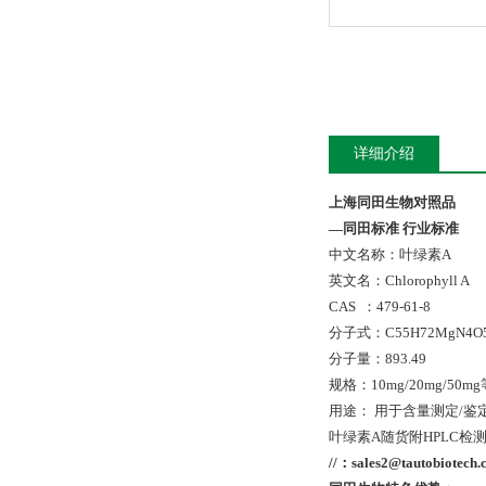
详细介绍
上海同田生物对照品
—
同田标准
行业标准
中文名称：叶绿素A
英文名：Chlorophyll A
CAS ：479-61-8
分子式：C55H72MgN4O
分子量：893.49
规格：10mg/20mg/50mg
用途： 用于含量测定/鉴
叶绿素A随货附HPLC检
//
：
sales2@tautobiotech