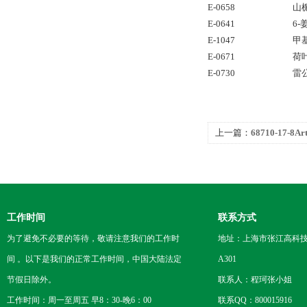
E-0658
山
E-0641
6-
E-1047
甲
E-0671
荷
E-0730
雷
上一篇：
68710-17-8A
工作时间
联系方式
为了避免不必要的等待，敬请注意我们的工作时
地址：上海市张江高科技
间 。以下是我们的正常工作时间，中国大陆法定
A301
节假日除外。
联系人：程珂张小姐
工作时间：周一至周五 早8：30-晚6：00
联系QQ：800015916