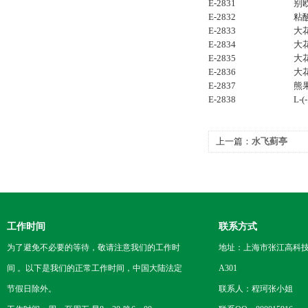
E-2831
别
E-2832
粘
E-2833
大
E-2834
大
E-2835
大
E-2836
大
E-2837
熊
E-2838
L-
上一篇：
水飞蓟亭
工作时间
联系方式
为了避免不必要的等待，敬请注意我们的工作时
地址：上海市张江高科技
间 。以下是我们的正常工作时间，中国大陆法定
A301
节假日除外。
联系人：程珂张小姐