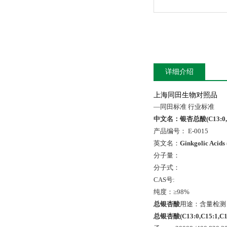
详细介绍
上海同田生物对照品
—同田标准 行业标准
中文名：银杏总酸(C13:0,C15:
产品编号： E-0015
英文名：
Ginkgolic Acids
分子量：
分子式：
CAS号:
纯度：≥98%
总银杏酸
用途：含量检测
总银杏酸
(C13:0,C15:1,C1