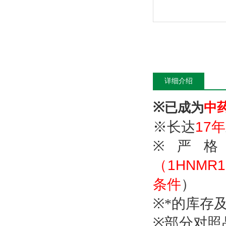
详细介绍
※
已成为
中
※
长达
17
年
※
严
（1HNMR1
条件
）
※
*的库存
※
部分对照