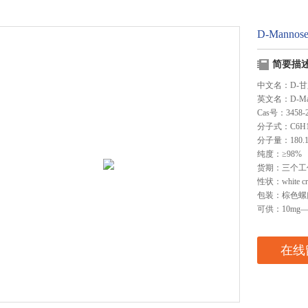
D-Mann
简要描
中文名：D-
英文名：D-Man
Cas号：3458-2
分子式：C6H1
分子量：180.1
纯度：≥98%
货期：三个工
性状：white cry
包装：棕色螺
可供：10mg—
在线