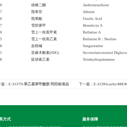
49
雄烯二酮
Androstenedione
77
熊果苷
Arbutin
76
熊果酸
Ursolic Acid
47
雪胆素甲
Hemslecin A
40
雪上一枝蒿甲素
Bullatine A
65
雪上一枝蒿乙素
Bullatine B；Neoline
78
血根碱
Sanguinarine
91
亚麻木酚素(SDG)
Secoisolariciresinol Digluco
68
延胡索乙素
Tetrahydropalmatine
一篇：
E-3137N-苯乙基苯甲酰胺 同田标准品
下一篇：
E-3139Scarlet 8
系方式
服务保障