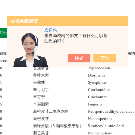
欢迎您！
详细介绍
来自局域网的朋友！有什么可以帮
助您的吗？
海同田生物技术有限公司位于上海张江科技园，总投资约6000万元，建筑面积约2
00
香蒲新苷
Typhaneoside
06
香叶木素
Diosmetin
71
辛弗林
Synephrine
08
辛可尼丁
Cinchonidine
09
辛可宁
Cinchonine
15
辛夷脂素
Fargesin
10
新橙皮苷二氢查尔酮
Neosperidin dihydrochalcon
50
新橙皮苷
Neohesperidin
48
新绿原酸（5-咖啡酰奎宁酸）
5-caffeoylquinic Acid
00
新芒果苷
Neomangiferin