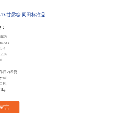
ose/D-甘露糖 同田标准品
述：
甘露糖
nose
8-4
2O6
6
作日内发货
stal
口瓶
1kg
留言