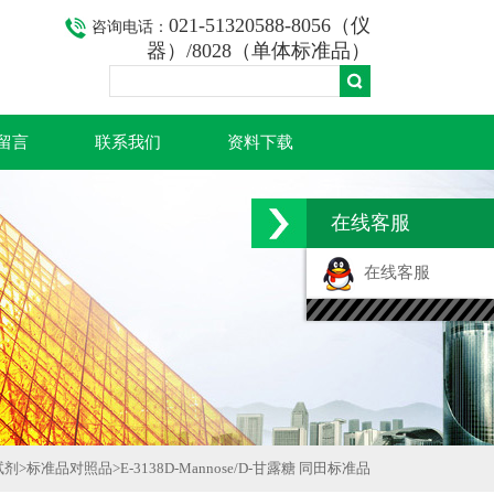
021-51320588-8056（仪
咨询电话：
器）/8028（单体标准品）
留言
联系我们
资料下载
在线客服
在线客服
试剂
>
标准品对照品
>
E-3138D-Mannose/D-甘露糖 同田标准品