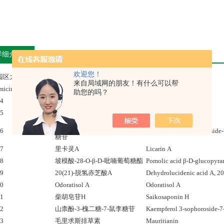
详细介绍
欢迎您！
园区大楼:
来自局域网的朋友！有什么可以帮
助您的吗？
54
桑根醇L
Sanggenol L
55
愈创木素
Guaiacin
异鼠李素-3-O-槐二糖-7-O-鼠李
56
Isorhamnetin 3-sophoroside
糖苷
57
里卡灵A
Licarin A
58
坡模酸-28-O-β-D-吡喃葡萄糖酯
Pomolic acid β-D-glucopyran
59
20(21)-脱氢赤芝酸A
Dehydrolucidenic acid A, 20
60
Odoratisol A
Odoratisol A
61
柴胡皂苷H
Saikosaponin H
62
山柰酚-3-槐二糖-7-鼠李糖苷
Kaempferol 3-sophoroside-7
63
毛里求斯排草素
Mauritianin