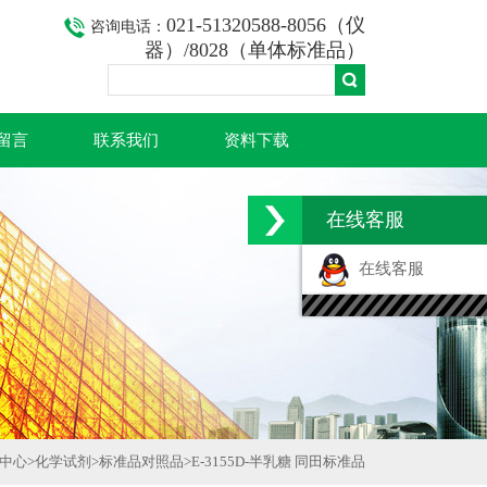
021-51320588-8056（仪
咨询电话：
器）/8028（单体标准品）
留言
联系我们
资料下载
在线客服
在线客服
中心
>
化学试剂
>
标准品对照品
>
E-3155D-半乳糖 同田标准品