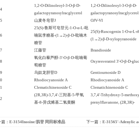
1,2-O-Dilinoleoyl-3-O-β-D-
1,2-O-Dilinoleoyl-3-O-β-D-
64
galactopyranosylracglycerol
galactopyranosylracglycerol
65
山麦冬皂苷J
OJV-VI
25(S)-鲁斯可皂苷元-1-O-α-L-吡
25(S)-Ruscogenin 1-O-α-L-
66
喃鼠李糖基-(1→2)-β-D-吡喃木
(1→2)-β-D-xylopyranoside
糖苷
67
江藤苷
Brandioside
氧化白藜芦醇-3'-O-β-D-吡喃葡
68
Oxyresveratrol 3'-O-β-D-glu
萄糖苷
69
乌奴龙胆苷D
Gentiournoside D
70
Rhodiocyanoside A
Rhodiocyanoside A
71
Clematichinenoside C
Clematichinenoside C
(2R,3R)-3,7,4'-三羟基-5-甲氧
3,7,4'-Trihydroxy-5-methoxy
72
基-8-异戊烯基二氢黄酮
prenylflavanone, (2R,3R)-
一篇：
E-3154Inosine/肌苷 同田标准品
下一篇：
E-31565'-Adenyli
准品