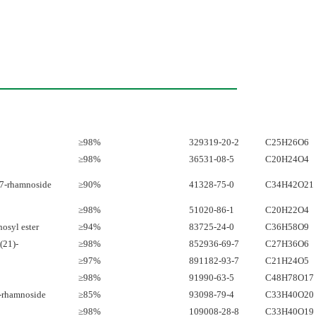
≥98%
329319-20-2
C25H26O6
≥98%
36531-08-5
C20H24O4
-7-rhamnoside
≥90%
41328-75-0
C34H42O21
≥98%
51020-86-1
C20H22O4
osyl ester
≥94%
83725-24-0
C36H58O9
(21)-
≥98%
852936-69-7
C27H36O6
≥97%
891182-93-7
C21H24O5
≥98%
91990-63-5
C48H78O17
-rhamnoside
≥85%
93098-79-4
C33H40O20
≥98%
109008-28-8
C33H40O19