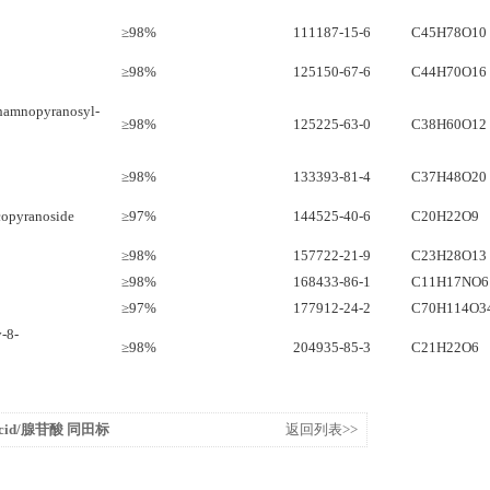
≥98%
111187-15-6
C45H78O10
≥98%
125150-67-6
C44H70O16
rhamnopyranosyl-
≥98%
125225-63-0
C38H60O12
≥98%
133393-81-4
C37H48O20
copyranoside
≥97%
144525-40-6
C20H22O9
≥98%
157722-21-9
C23H28O13
≥98%
168433-86-1
C11H17NO6
≥97%
177912-24-2
C70H114O3
-8-
≥98%
204935-85-3
C21H22O6
c acid/腺苷酸 同田标
返回列表>>