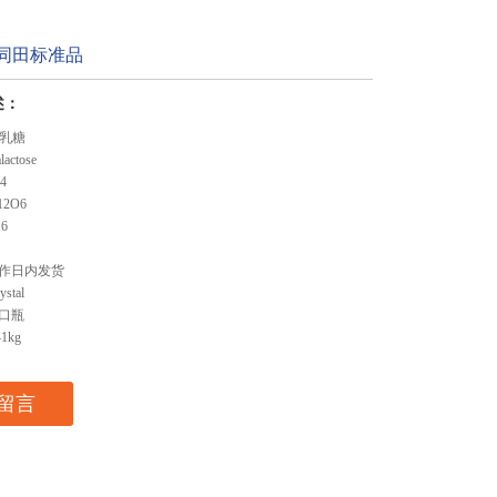
 同田标准品
述：
半乳糖
ctose
4
2O6
6
作日内发货
stal
口瓶
1kg
留言