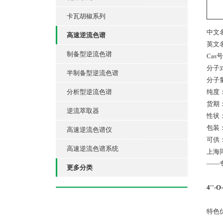
卡瓦胡椒系列
中文
高速逆流色谱
英文名：4
制备型逆流色谱
Cas
分子式
半制备型逆流色谱
分子量
分析型逆流色谱
纯度：
货期
逆流萃取器
性状：C
包装
高速逆流色谱仪
可供：
高速逆流色谱系统
上海
——
更多分类
4''
特色