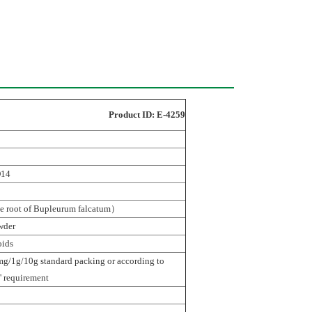
Product ID: E-4259
14
oot of Bupleurum falcatum）
wder
oids
/1g/10g standard packing or according to
' requirement