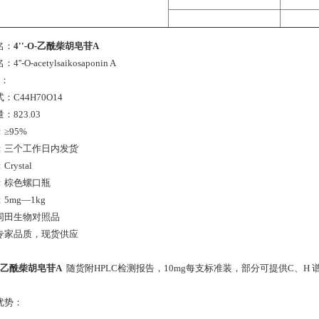
名：
4''-O-乙酰柴胡皂苷A
''-O-acetylsaikosaponin A
号：
：C44H70O14
：823.03
≥95%
：三个工作日内发货
rystal
：棕色螺口瓶
5mg—1kg
同田生物对照品
专家品质，现货供应
-O-乙酰柴胡皂苷A
随货附HPLC检测报告，10mg每支标准装，部分可提供C、H 谱
优势：