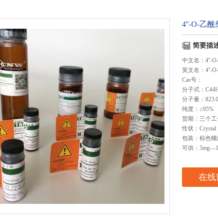
4''-O-
简要描
中文名：4''-
英文名：4''-O-ac
Cas号：
分子式：C44H
分子量：823.0
纯度：≥95%
货期：三个工
性状：Crystal
包装：棕色螺
可供：5mg—1
在线