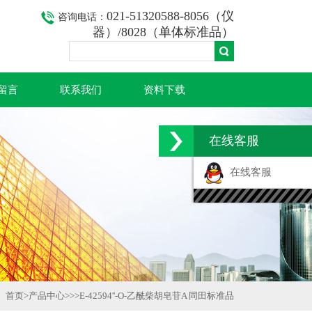
021-51320588-8056（仪
咨询电话：
器）/8028（单体标准品）
留言
联系我们
资料下载
在线客服
在线客服
首页
>
产品中心
>>>
E-42594''-O-乙酰柴胡皂苷A 同田标准品