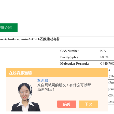
详细介绍
O-acetylsaikosaponin A/4''-O-乙酰柴胡皂苷
CAS Number
N/A
Purity(hplc)
≥95%
Molecular Formula
C44H70O
Molecular Weight
823.03
Genesal source
柴胡（The r
欢迎您！
Product Appearance
White Po
来自局域网的朋友！有什么可以帮
Chemical Family
Triterpen
助您的吗？
10mg/20mg
Package Size
customers