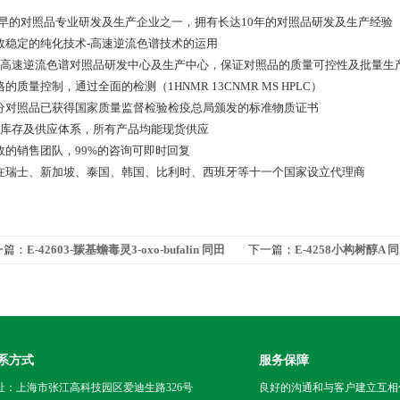
 zui早的对照品专业研发及生产企业之一，拥有长达10年的对照品研发及生产经验
 高效稳定的纯化技术-高速逆流色谱技术的运用
 *的高速逆流色谱对照品研发中心及生产中心，保证对照品的质量可控性及批量生
严格的质量控制，通过全面的检测（1HNMR 13CNMR MS HPLC）
 部分对照品已获得国家质量监督检验检疫总局颁发的标准物质证书
 *的库存及供应体系，所有产品均能现货供应
 高效的销售团队，99%的咨询可即时回复
 已在瑞士、新加坡、泰国、韩国、比利时、西班牙等十一个国家设立代理商
一篇：
E-42603-羰基蟾毒灵3-oxo-bufalin 同田
下一篇：
E-4258小构树醇A
准品
系方式
服务保障
址：上海市张江高科技园区爱迪生路326号
良好的沟通和与客户建立互相