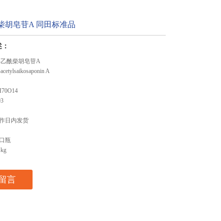
乙酰柴胡皂苷A 同田标准品
述：
O-乙酰柴胡皂苷A
etylsaikosaponin A
70O14
3
作日内发货
口瓶
kg
留言