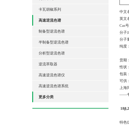
卡瓦胡椒系列
中文
英文名：
高速逆流色谱
Cas号
制备型逆流色谱
分子式
分子量
半制备型逆流色谱
纯度：
分析型逆流色谱
货期
逆流萃取器
性状：C
包装
高速逆流色谱仪
可供：
高速逆流色谱系统
上海
——
更多分类
18β
特色