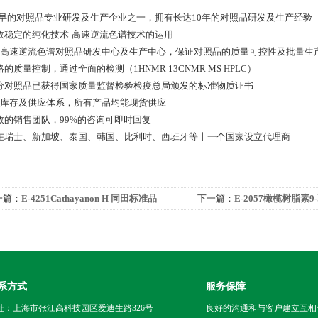
 zui早的对照品专业研发及生产企业之一，拥有长达10年的对照品研发及生产经验
 高效稳定的纯化技术-高速逆流色谱技术的运用
 *的高速逆流色谱对照品研发中心及生产中心，保证对照品的质量可控性及批量生
严格的质量控制，通过全面的检测（1HNMR 13CNMR MS HPLC）
 部分对照品已获得国家质量监督检验检疫总局颁发的标准物质证书
 *的库存及供应体系，所有产品均能现货供应
 高效的销售团队，99%的咨询可即时回复
 已在瑞士、新加坡、泰国、韩国、比利时、西班牙等十一个国家设立代理商
一篇：
E-4251Cathayanon H 同田标准品
下一篇：
E-2057橄榄树脂素
系方式
服务保障
址：上海市张江高科技园区爱迪生路326号
良好的沟通和与客户建立互相