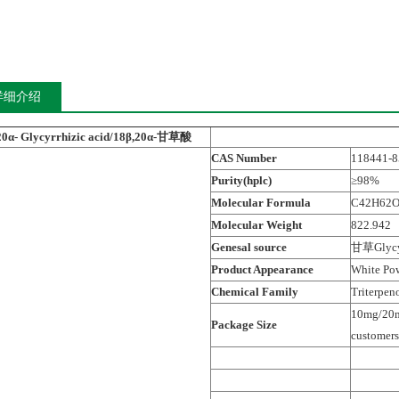
详细介绍
20α- Glycyrrhizic acid/18β,20α-甘草酸
CAS Number
118441-8
Purity(hplc)
≥98%
Molecular Formula
C42H62O
Molecular Weight
822.942
Genesal source
甘草Glycyr
Product Appearance
White Po
Chemical Family
Triterpen
10mg/20mg
Package Size
customers