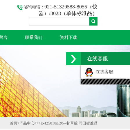
021-51320588-8056（仪
咨询电话：
器）/8028（单体标准品）
留言
联系我们
资料下载
在线客服
在线客服
首页
>
产品中心
>>>
E-425018β,20α-甘草酸 同田标准品