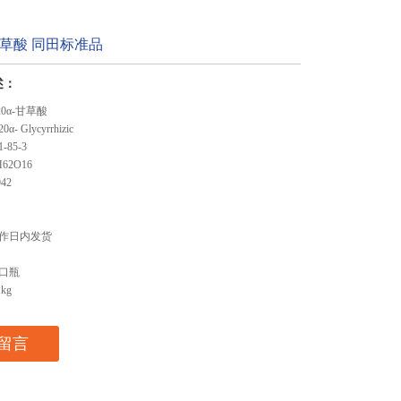
α-甘草酸 同田标准品
述：
20α-甘草酸
- Glycyrrhizic
-85-3
62O16
42
作日内发货
口瓶
kg
留言