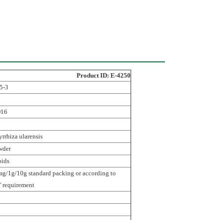
Product ID: E-4250
5-3
16
rhiza ularensis
wder
oids
/1g/10g standard packing or according to
' requirement