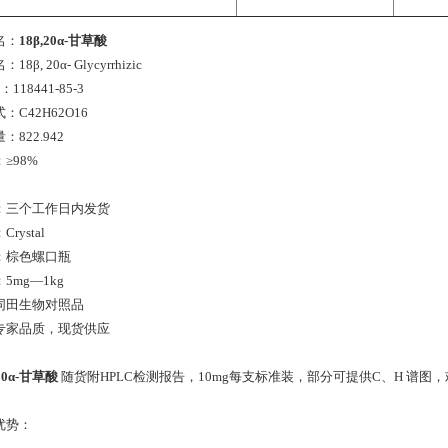
名：
18β,20α-甘草酸
18β, 20α- Glycyrrhizic
：118441-85-3
：C42H62O16
：822.942
≥98%
：三个工作日内发货
rystal
：棕色螺口瓶
5mg—1kg
同田生物对照品
专家品质，现货供应
,20α-甘草酸
随货附HPLC检测报告，10mg每支标准装，部分可提供C、H 谱图，欢
优势：