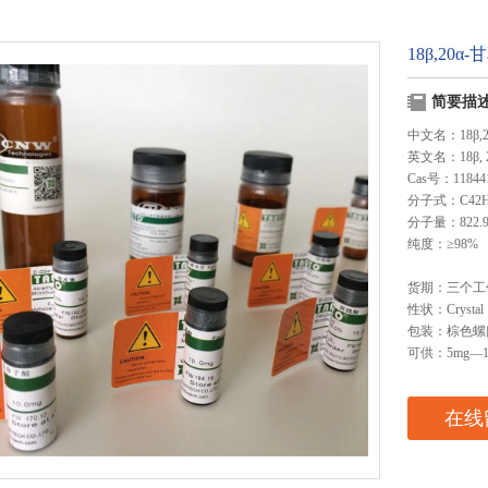
18β,20
简要描
中文名：18β,
英文名：18β, 20α
Cas号：118441
分子式：C42H
分子量：822.9
纯度：≥98%
货期：三个工
性状：Crystal
包装：棕色螺
可供：5mg—1
在线