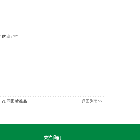
产的稳定性
de VI 同田标准品
返回列表>>
关注我们