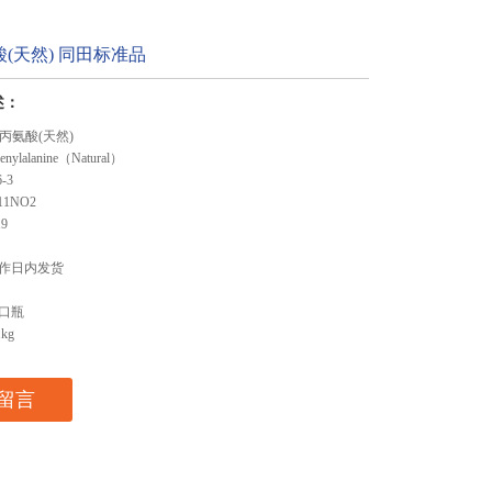
酸(天然) 同田标准品
述：
丙氨酸(天然)
lalanine（Natural）
-3
1NO2
9
作日内发货
口瓶
kg
留言