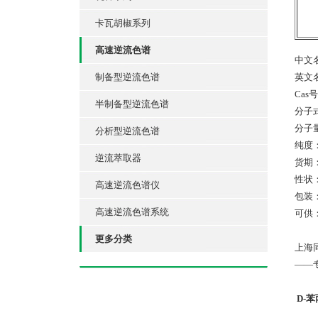
卡瓦胡椒系列
高速逆流色谱
中文
制备型逆流色谱
英文名：
Cas号
半制备型逆流色谱
分子式
分子量
分析型逆流色谱
纯度：
逆流萃取器
货期
性状：C
高速逆流色谱仪
包装
高速逆流色谱系统
可供：
更多分类
上海
——
D-