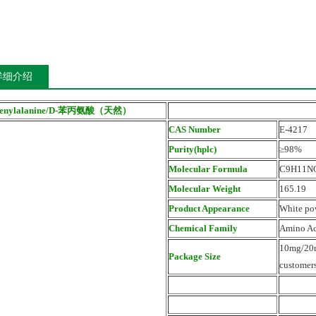
详细介绍
henylalanine/D-苯丙氨酸（天然）
CAS Number
E-4217
Purity(hplc)
≥98%
Molecular Formula
C9H11N
Molecular Weight
165.19
Product Appearance
White po
Chemical Family
Amino Ac
10mg/20m
Package Size
customers