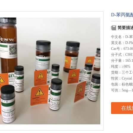
D-苯丙氨
简要描
中文名：D-苯
英文名：D-Pheny
Cas号：673-06
分子式：C9H1
分子量：165.1
纯度：≥98%
货期：三个工
性状：Crystal
包装：棕色螺
可供：5mg—1
在线