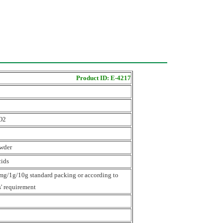
Product ID: E-4217
O2
wder
ids
g/1g/10g standard packing or according to
' requirement