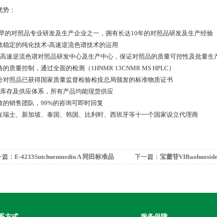
优势：
 zui早的对照品专业研发及生产企业之一，拥有长达10年的对照品研发及生产经验
 高效稳定的纯化技术-高速逆流色谱技术的运用
 *的高速逆流色谱对照品研发中心及生产中心，保证对照品的质量可控性及批量生
严格的质量控制，通过全面的检测（1HNMR 13CNMR MS HPLC）
 部分对照品已获得国家质量监督检验检疫总局颁发的标准物质证书
 *的库存及供应体系，所有产品均能现货供应
 高效的销售团队，99%的咨询可即时回复
 已在瑞士、新加坡、泰国、韩国、比利时、西班牙等十一个国家设立代理商
一篇：
E-4233Sutchuenmedin A 同田标准品
下一篇：
宝藿苷VIBaohuosi
系方式
服务保障