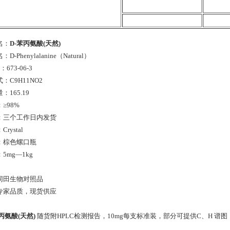
名：
D-苯丙氨酸(天然)
D-Phenylalanine（Natural）
：673-06-3
：C9H11NO2
：165.19
≥98%
：三个工作日内发货
rystal
：棕色螺口瓶
5mg—1kg
同田生物对照品
专家品质，现货供应
苯丙氨酸(天然)
随货附HPLC检测报告，10mg每支标准装，部分可提供C、H 谱图，