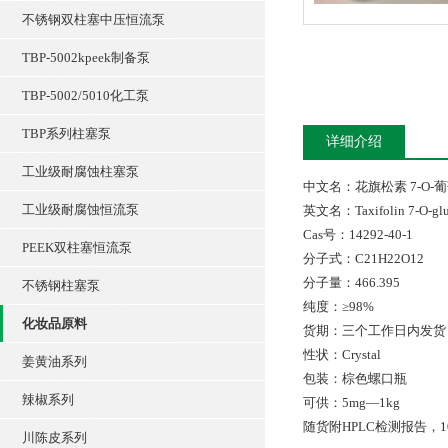
不锈钢双柱塞中压恒流泵
TBP-5002kpeek制备泵
TBP-5002/5010化工泵
TBP系列柱塞泵
详细介绍
工业级耐腐蚀柱塞泵
中文名：花旗松素 7-O-
工业级耐腐蚀恒流泵
英文名：Taxifolin 7-O-glu
Cas号：14292-40-1
PEEK双柱塞恒流泵
分子式：C21H22O12
分子量：466.395
不锈钢柱塞泵
纯度：≥98%
化妆品原料
货期：三个工作日内发货
性状：Crystal
姜黄油系列
包装：棕色螺口瓶
辣椒系列
可供：5mg—1kg
随货附HPLC检测报告，1
川陈皮系列