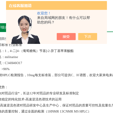
欢迎您！
来自局域网的朋友！有什么可以帮
助您的吗？
详细介绍
同田生物对照品
田标准 行业标准
：1，4-二[4-（葡萄糖氧）苄基]-2-异丁基苹果酸酯
militarine
：C34H46O17
>96%
HPLC检测报告，10mg每支标准装，部分可提供C、H 谱图，欢迎大家来电来函。：-8008 /400
优势：
 国内对照品行业*，长达12年对照品的专业研发及标准制定
 高效稳定的纯化技术-高速逆流色谱技术的运用
 *的高速逆流色谱对照品研发中心及生产中心，保证对照品的质量可控性及批量生
严格的质量控制，通过全面的检测（1HNMR 13CNMR MS HPLC）