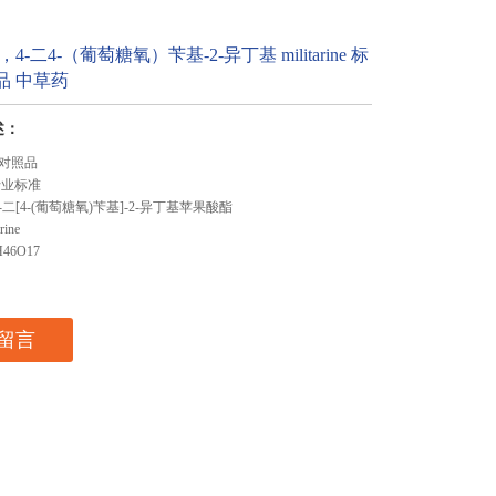
4-二4-（葡萄糖氧）苄基-2-异丁基 militarine 标
品 中草药
述：
对照品
行业标准
二[4-(葡萄糖氧)苄基]-2-异丁基苹果酸酯
ine
46O17
留言