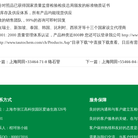
 部分对照品已获得国家质量监督检验检疫总局颁发的标准物质证书
 *的库存及供应体系，所有产品均能现货供应
 高效的销售团队，99%的咨询可即时回复
 已在瑞士、新加坡、泰国、韩国、比利时、西班牙等十三个国家设立代理商
9001: 2000 质量管理体系认证，产品种类近800种 您还可以登录我公司 http://www.dxy.
http://www.tautochem.com/ch/Products.Asp“目录下载”中直接下载查看。
一篇：
上海同田+33464-71-0 络石苷
下一篇：
上海同田+55466-0
系方式
服务保障
址：上海市张江高科技园区爱迪生路326号
良好的沟通和与客户建立互相
01
良好的客户服务的关键。在与
系人：程珂张小姐
客户保持热情和友好的态度是
QQ：800015916
需要与我们交流，当客户找到