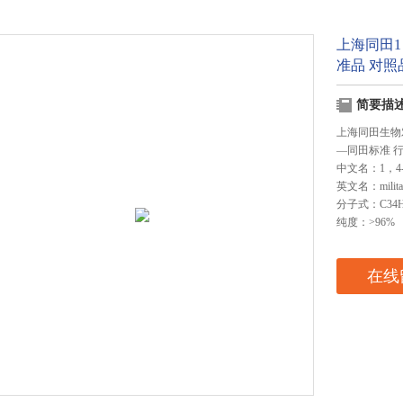
上海同田1，
准品 对照
简要描
上海同田生物
—同田标准 
中文名：1，4-
英文名：militar
分子式：C34H
纯度：>96%
在线