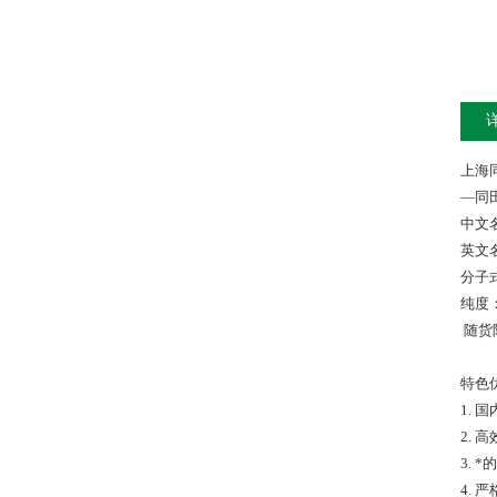
上海
—同
中文名
英文名：
分子式
纯度：
随货附
特色
1.
2.
3.
4. 