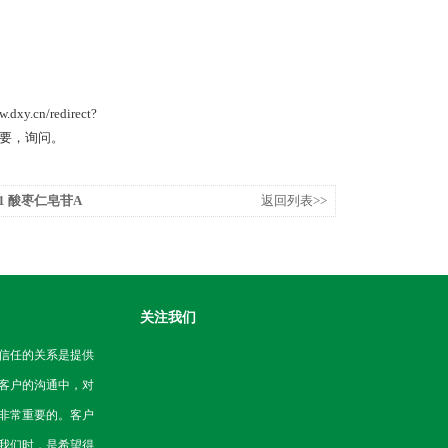
cn/redirect?
日后有需要，询问。
4-1 酸枣仁皂苷A
返回列表>>
关注我们
信任的关系是提供
客户的沟通中，对
非常重要的。客户
我们时，是希望得