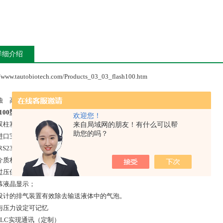
详细介绍
//www.tautobiotech.com/Products_03_03_flash100.htm
蚀 高精度 低脉冲
sh100型快速柱塞泵新
的主要特点
欢迎您！
双柱塞结构，压力脉动小，宝石球寿命长；
来自局域网的朋友！有什么可以帮
助您的吗？
进口宝石柱塞和宝石球，确保流量精确；
RS232 接口与电脑通讯，可直接由电脑进行控制 ；
介质材料耐有机溶剂腐蚀；
过压保护和流量校正系统 ；
幕液晶显示；
设计的排气装置有效除去输送液体中的气泡。
与压力设定可记忆
PLC实现通讯（定制）