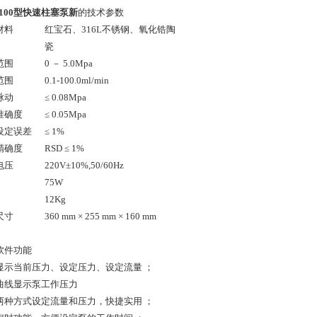
sh100型快速柱塞泵新
的技术参数
材料
红宝石、316L不锈钢、氧化锆陶
瓷
范围
0 － 5.0Mpa
范围
0.1-100.0ml/min
脉动
≤ 0.08Mpa
准确度
≤ 0.05Mpa
设定误差
≤ 1%
精确度
RSD ≤ 1%
电压
220V±10%,50/60Hz
75W
12Kg
尺寸
360 mm × 255 mm × 160 mm
软件功能
显示当前压力、设定压力、设定流量 ；
曲线显示泵工作压力
两种方式设定流量和压力，快捷实用 ；