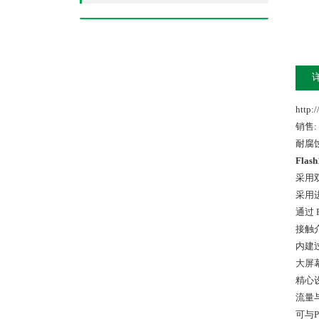
http:
销售:
耐腐
Fla
采用
采用
通过 
接触
内建
大屏
精心
流量
可与