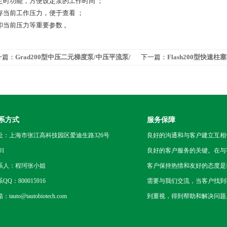
定时功能，方便设定泵的工作时间 ；
存当前工作压力，便于查看 ；
印当前压力等重要参数 。
一篇：
Grad200型中压二元梯度泵/中压平流泵/
下一篇：
Flash200型快速柱
备泵/二元梯度泵/高精度泵
系方式
服务保障
址：上海市张江高科技园区爱迪生路326号
良好的沟通和与客户建立互相
01
良好的客户服务的关键。在与
系人：程珂张小姐
客户保持热情和友好的态度是
QQ：800015916
需要与我们交流，当客户找到
tauto@tautobiotech.com
到重视，得到帮助和解决问题