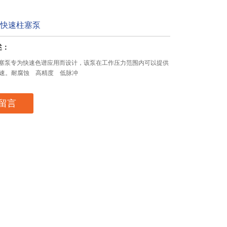
00型快速柱塞泵
述：
00型柱塞泵专为快速色谱应用而设计，该泵在工作压力范围内可以提供
速。耐腐蚀 高精度 低脉冲
留言