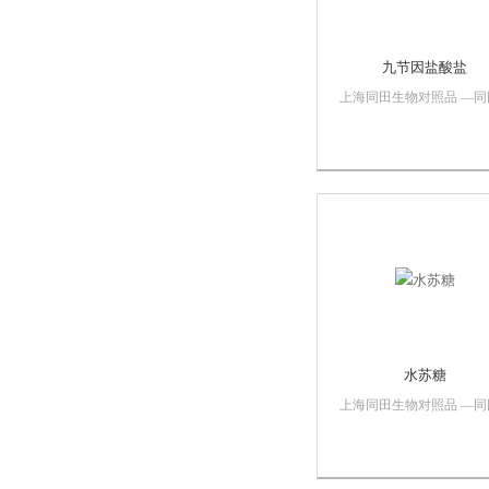
九节因盐酸盐
上海同田生物对照品 —同
标准 行业标准中文名称：
节因盐酸盐英文名：（-）
Cephaeline dihydrochlorid
： 5853-29-2分子式：
C28H38N2O4.2（Cl...
水苏糖
上海同田生物对照品 —同
标准 行业标准中文名称：
苏糖 别名：羽扇豆糖英文
名：Stachyose hydrateCAS