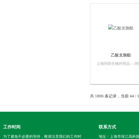
54261-98-2分子式：
C24H42O21分子量：666.
格：...
乙酸龙脑酯
上海同田生物对照品 —同
标准 行业标准中文名称：
酸龙脑酯英文名：Bornyl
acetateCAS ： 5655-61-8
式：C12H20O2分子量：
196.28规格：10mg/20mg/5.
共 1806 条记录，当前 44 / 
工作时间
联系方式
为了避免不必要的等待，敬请注意我们的工作时
地址：上海市张江高科技