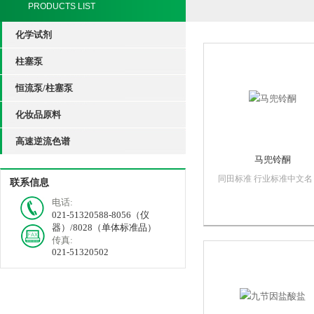
PRODUCTS LIST
化学试剂
柱塞泵
恒流泵/柱塞泵
化妆品原料
高速逆流色谱
马兜铃酮
同田标准 行业标准中文名
联系信息
称：马兜铃酮英文名：
电话:
AristoloneCAS号：25274-2
021-51320588-8056（仪
分子式：C15H22O分子量
器）/8028（单体标准品）
218.3规格：10mg/支用途
传真:
于含量测定/鉴定/药理实
021-51320502
等。