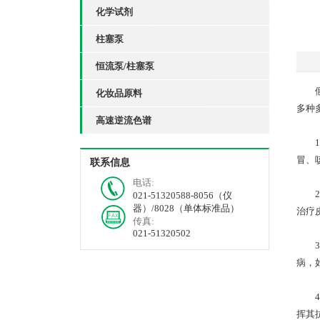
化学试剂
柱塞泵
恒流泵/柱塞泵
假荆
化妆品原料
多种
高速逆流色谱
1、
冒、
联系信息
电话:
2、
021-51320588-8056（仪
器）/8028（单体标准品）
治疗
传真:
021-51320502
3、
病，
4、
挥其