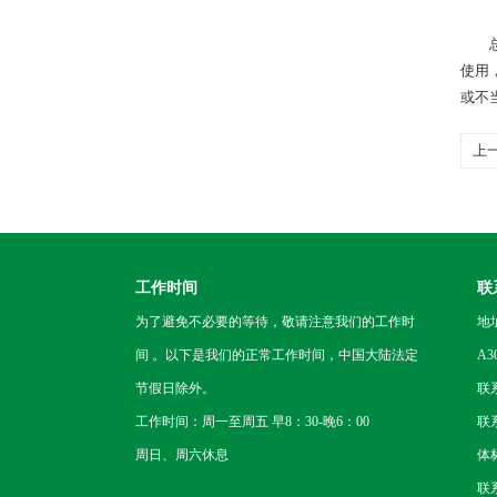
总之
使用
或不
上
项
工作时间
联
为了避免不必要的等待，敬请注意我们的工作时
地
间 。以下是我们的正常工作时间，中国大陆法定
A3
节假日除外。
联
工作时间：周一至周五 早8：30-晚6：00
联系
周日、周六休息
体
联系