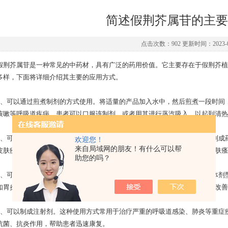
简述假荆芥属苷的主要
点击次数：902 更新时间：2023-0
芥属苷是一种常见的中药材，具有广泛的药用价值。它主要存在于假荆芥植
多样，下面将详细介绍其主要的应用方式。
可以通过煎煮制剂的方式使用。将适量的产品加入水中，然后煎煮一段时间，
咳嗽等呼吸道疾病。患者可以口服该制剂，或者用其进行蒸汽吸入，以起到清热
可以制成外用药膏或贴剂。将适量的产品与其他药材或基础药膏混合，制成药
欢迎您！
来自局域网的朋友！有什么可以帮
皮肤疾病，如湿疹、皮炎等。具有消炎、止痒、抗过敏的作用，可以缓解皮肤瘙
助您的吗？
可以制成口服药片或胶囊。经过提取和加工后，将其制成适合口服的固体剂型
如胃炎、胃溃疡等。可以刺激胃黏膜，增加胃液分泌，促进消化功能，从而改善
可以制成注射剂。这种使用方式常用于治疗严重的呼吸道感染、肺炎等重症疾
抗菌、抗炎作用，帮助患者迅速康复。