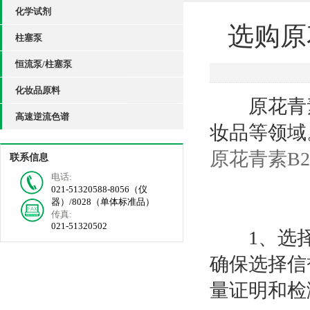
化学试剂
选购原
柱塞泵
恒流泵/柱塞泵
化妆品原料
原花青素
高速逆流色谱
妆品等领域
原花青素B2
联系信息
电话:
021-51320588-8056（仪
器）/8028（单体标准品）
传真:
021-51320502
1、选择
确保选择信
量证明和检