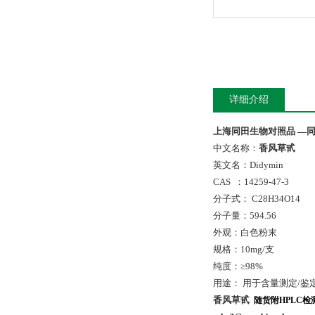
详细介绍
上海同田生物对照品 —同
中文名称：
香风草甙
英文名：Didymin
CAS ：14259-47-3
分子式： C28H34O14
分子量：594.56
外观：白色粉末
规格：10mg/支
纯度：≥98%
用途： 用于含量测定/鉴
香风草甙
随货附
HPLC
检