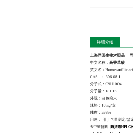
详细介绍
上海同田生物对照品 —同
中文名称：
高香草酸
英文名：Homovanillic ac
CAS ： 306-08-1
分子式：C9H10O4
分子量：181.16
外观：白色粉末
规格：10mg/支
纯度：≥98%
用途： 用于含量测定/鉴
去甲斑蝥素
随货附
HPLC