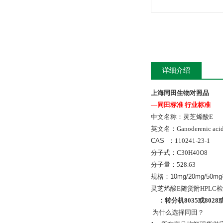
详细介绍
上海同田生物对照品
—同田标准 行业标准
中文名称：灵芝烯酸E
英文名：
Ganoderenic aci
CAS ：
110241-23-1
分子式：
C30H40O8
分子量：
528.63
规格：10mg/20mg/50m
灵芝烯酸E随货附HPLC
：
转分机
8035
或
8028
为什么选择同田？