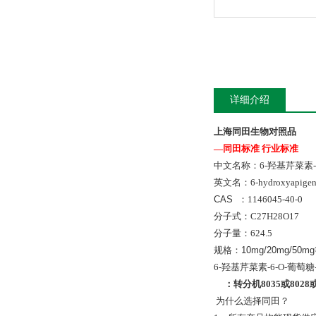
详细介绍
上海同田生物对照品
—同田标准 行业标准
中文名称：6-羟基芹菜素-6
英文名：
6-hydroxyapigen
CAS ：
1146045-40-0
分子式：
C27H28O17
分子量：
624.5
规格：10mg/20mg/50m
6-羟基芹菜素-6-O-葡
：
转分机
8035
或
8028
为什么选择同田？