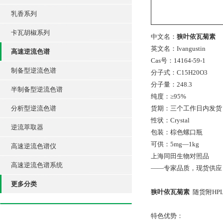
乳香系列
卡瓦胡椒系列
中文名：
狭叶依瓦菊素
英文名：Ivangustin
高速逆流色谱
Cas号：14164-59-1
制备型逆流色谱
分子式：C15H20O3
分子量：248.3
半制备型逆流色谱
纯度：≥95%
分析型逆流色谱
货期：三个工作日内发货
性状：Crystal
逆流萃取器
包装：棕色螺口瓶
可供：5mg—1kg
高速逆流色谱仪
上海同田生物对照品
高速逆流色谱系统
——专家品质，现货供应
更多分类
狭叶依瓦菊素
随货附HP
特色优势：