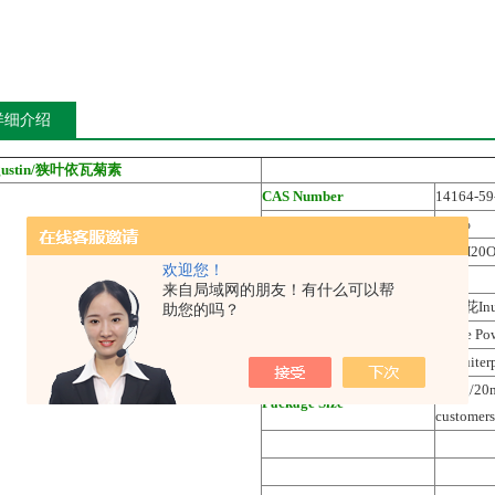
详细介绍
ngustin/狭叶依瓦菊素
CAS Number
14164-59
Purity(hplc)
≥95%
Molecular Formula
C15H20
欢迎您！
Molecular Weight
248.3
来自局域网的朋友！有什么可以帮
Genesal source
旋覆花Inul
助您的吗？
Product Appearance
White Po
Chemical Family
Sesquiter
10mg/20mg
Package Size
customers