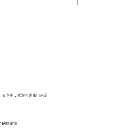
C、H 谱图，欢迎大家来电来函
产的稳定性