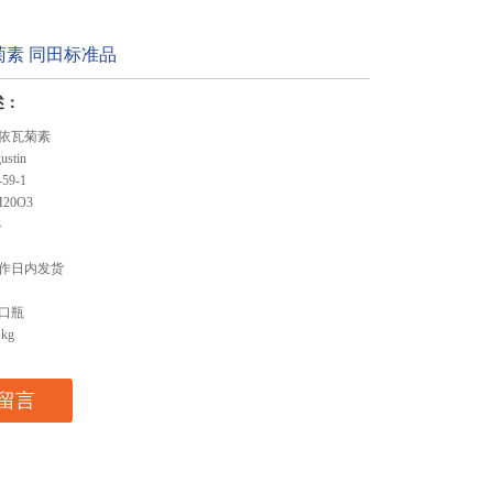
菊素 同田标准品
述：
依瓦菊素
stin
59-1
20O3
3
作日内发货
口瓶
kg
留言