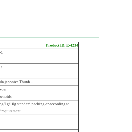
Product ID: E-4234
-1
O3
a japonica Thunb．
wder
penoids
/1g/10g standard packing or according to
' requirement