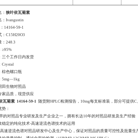
名：
狭叶依瓦菊素
Ivangustin
：14164-59-1
：C15H20O3
：248.3
≥95%
：三个工作日内发货
rystal
：棕色螺口瓶
5mg—1kg
同田生物对照品
专家品质，现货供应
瓦菊素 14164-59-1
随货附HPLC检测报告，10mg每支标准装，部分可提供
优势：
 zui早的对照品专业研发及生产企业之一，拥有长达10年的对照品研发及生产经验
 高效稳定的纯化技术-高速逆流色谱技术的运用
 *的高速逆流色谱对照品研发中心及生产中心，保证对照品的质量可控性及批量生