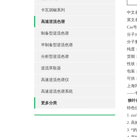
卡瓦胡椒系列
中文
英文名：
高速逆流色谱
Cas号
制备型逆流色谱
分子式
分子量
半制备型逆流色谱
纯度：
分析型逆流色谱
货期
性状：C
逆流萃取器
包装
可供：
高速逆流色谱仪
上海
高速逆流色谱系统
——
狭叶依
更多分类
特色
1.
2.
3.