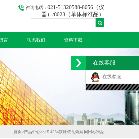
021-51320588-8056（仪
咨询电话：
器）/8028（单体标准品）
留言
联系我们
资料下载
在线客服
在线客服
首页
>
产品中心
>>>
E-4234狭叶依瓦菊素 同田标准品