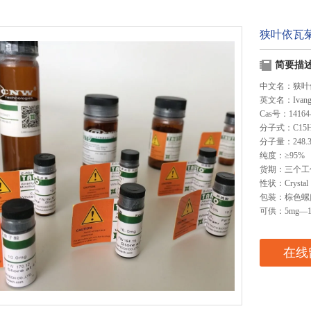
狭叶依瓦
简要描
中文名：狭叶
英文名：Ivangu
Cas号：14164-
分子式：C15H
分子量：248.
纯度：≥95%
货期：三个工
性状：Crystal
包装：棕色螺
可供：5mg—1
在线