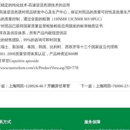
高效稳定的纯化技术-高速逆流色谱技术的运用
*的高速逆流色谱对照品研发中心及生产中心，保证对照品的质量可控性及批量生
格的质量控制，通过全面的检测（1HNMR 13CNMR MS HPLC）
部分对照品已获得国家质量监督检验检疫总局颁发的标准物质证书
*的库存及供应体系，所有产品均能现货供应
高效的销售团队，99%的咨询可即时回复
已在瑞士、新加坡、泰国、韩国、比利时、西班牙等十三个国家设立代理商
 9001: 2008质量管理体系认证，产品种类近800种
苷Liquiritin apioside
//www.tautochem.com/ch/ProductView.asp?ID=778
一篇：
上海同田+120926-46-7 芹糖异甘草苷
下一篇：
上海同田+76996-27-5 
系方式
服务保障