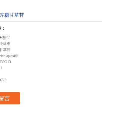
+芹糖甘草苷
述：
对照品
业标准
甘草苷
in apioside
30O13
1
773
留言