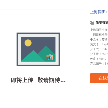
上海同田
简要描
上海同田生物
—同田标准行
中文名：芹糖
英文名：Liquirit
分子式：C26H
分子量：550.5
纯度：>98%
产品编号：E-0
在线