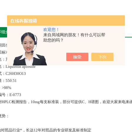
欢迎您！
详细介绍
来自局域网的朋友！有什么可以帮
助您的吗？
同田生物对照品
田标准行业标准
名：芹糖甘草苷
Liquiritin apioside
：C26H30O13
：550.51
>98%
号：E-0773
HPLC检测报告，10mg每支标准装，部分可提供C、H谱图，欢迎大家来电来函。：-8008///
优势：
国内对照品行业*，长达12年对照品的专业研发及标准制定