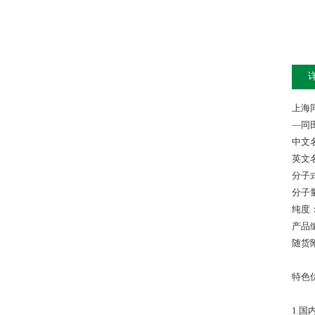
上海
—同
中文
英文名：
分子式
分子量
纯度：
产品编
随货附
特色
1.