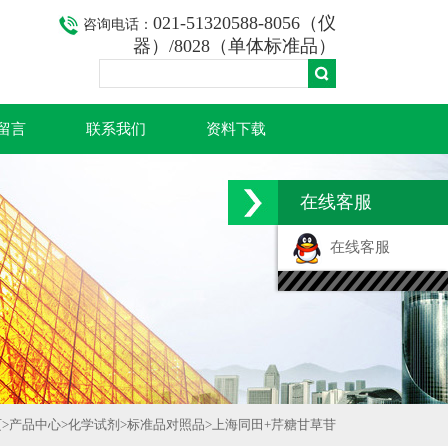
021-51320588-8056（仪
咨询电话：
器）/8028（单体标准品）
留言
联系我们
资料下载
在线客服
在线客服
页
>
产品中心
>
化学试剂
>
标准品对照品
>
上海同田+芹糖甘草苷