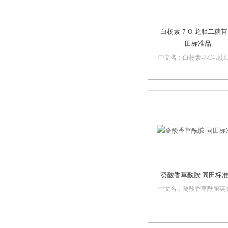
白杨素-7-O-龙胆二糖苷
田标准品
中文名：白杨素-7-O-龙
糖苷英文名：Chrysin 7-O-
gentiobiosideCas号：88640
5分子式：C27H30O14分
量：578.5纯度：≥98%货
三个工作日...
癸酸香草酰胺 同田标
中文名：癸酸香草酰胺英
名：Decylic acid
vanillylamideCas号：31078
1分子式：C18H29NO3分