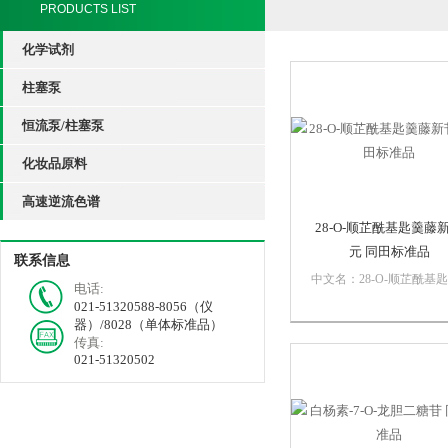
PRODUCTS LIST
化学试剂
柱塞泵
恒流泵/柱塞泵
化妆品原料
高速逆流色谱
28-O-顺芷酰基匙羹藤
元 同田标准品
联系信息
中文名：28-O-顺芷酰基
电话:
藤新苷元英文名：O-
021-51320588-8056（仪
Tigloylgymnemagenin, 28
器）/8028（单体标准品）
式：C35H56O7分子量：
传真:
021-51320502
588.81纯度：≥95%货期
个工作日内发货性状：
Powder包装：...