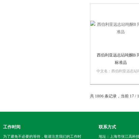
量：307.43纯度：≥98%货
期：三个工作日内发货性
P...
西伯利亚远志呫吨酮B 
标准品
中文名：西伯利亚远志呫
B英文名：Sibiricaxanthone
BCas号：241125-81-5分子
式：C24H26O14分子量：
共 1806 条记录，当前 17 / 
538.45纯度：≥98%货期
个工作日内发货性状：
Powd...
工作时间
联系方式
为了避免不必要的等待，敬请注意我们的工作时
地址：上海市张江高科技